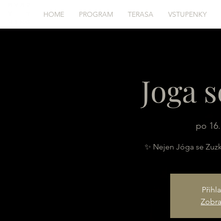
HOME
PROGRAM
TERASA
VSTUPENKY
Joga 
po 16.
✨ Nejen Jóga se Zuz
Přihl
Zobraz