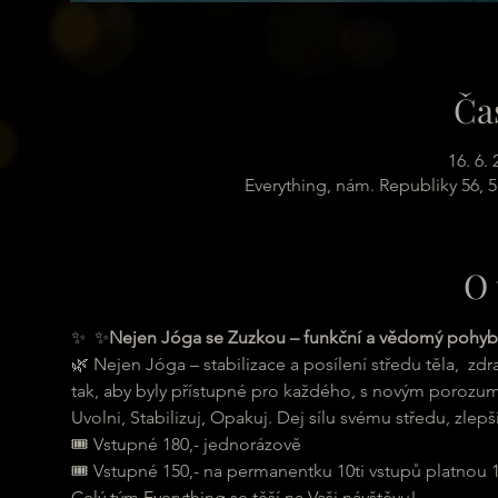
Ča
16. 6.
Everything, nám. Republiky 56, 
O 
✨ 
 ✨
Nejen Jóga se Zuzkou – funkční a vědomý pohyb
🌿 Nejen Jóga – stabilizace a posílení středu těla,  z
tak, aby byly přístupné pro každého, s novým porozumě
Uvolni, Stabilizuj, Opakuj. Dej sílu svému středu, zlepš
🎟 Vstupné 180,- jednorázově
🎟 Vstupné 150,- na permanentku 10ti vstupů platnou 
Celý tým Everything se těší na Vaši návštěvu!