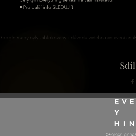
◾ Pro další info SLEDUJ ⤵
Google mapy byly zablokovány z důvodu vašeho nastavení analy
Sdíl
Celoroční činno