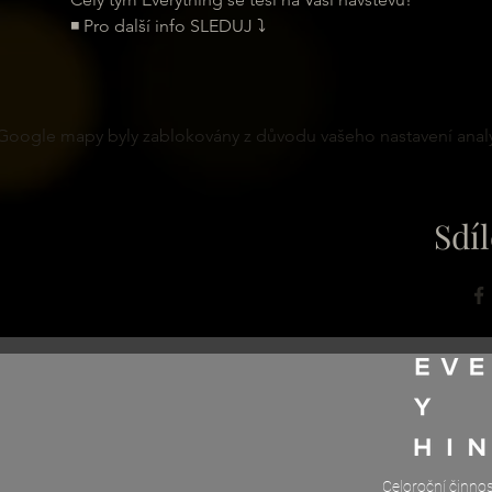
◾ Pro další info SLEDUJ ⤵
Google mapy byly zablokovány z důvodu vašeho nastavení analy
Sdíl
Celoroční činno