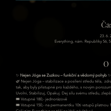
Ča
23. 6.
Everything, nám. Republiky 56, 
O 
✨ 
Nejen Jóga se Zuzkou – funkční a vědomý pohyb
 ✨
🌿 Nejen Jóga – stabilizace a posílení středu těla,  z
tak, aby byly přístupné pro každého, s novým porozumě
Uvolni, Stabilizuj, Opakuj. Dej sílu svému středu, zlepš
🎟 Vstupné 180,- jednorázově
🎟 Vstupné 150,- na permanentku 10ti vstupů platnou 
Celý tým Everything se těší na Vaši návštěvu!