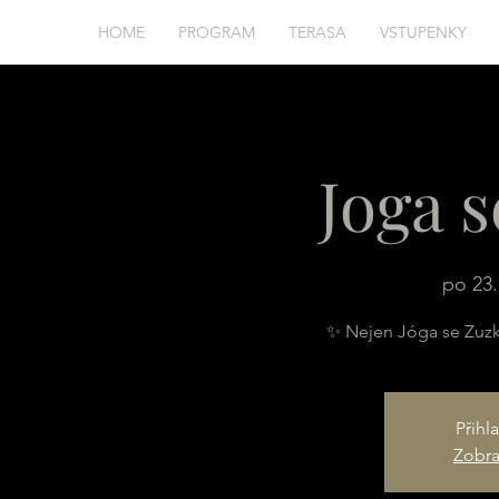
HOME
PROGRAM
TERASA
VSTUPENKY
Joga 
po 23.
✨ Nejen Jóga se Zuz
Přihl
Zobraz