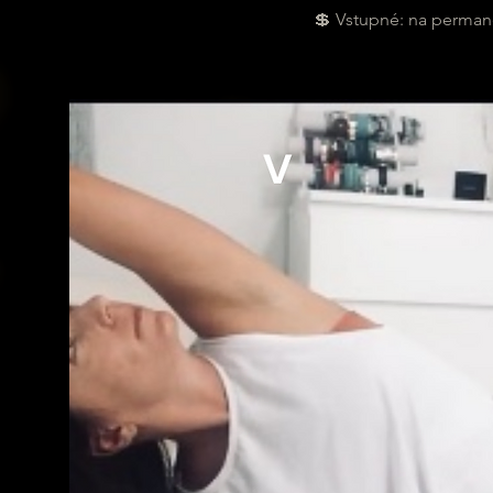
💲 Vstupné: na permane