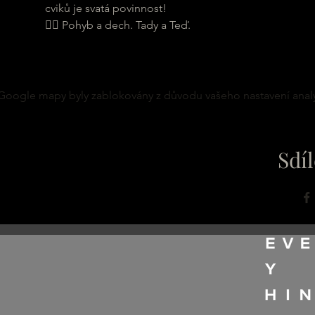
cviků je svatá povinnost!
🏃‍♂ Pohyb a dech. Tady a Teď. 
Google mapy byly zablokovány z důvodu vašeho nastavení analy
Sdíl