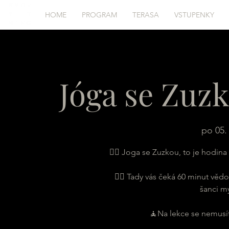
HOME
PROGRAM
TERASA
VSTUPENKY
Jóga se Zuz
po 05. 
🧘‍♀ Joga se Zuzkou, to je hodin
🤸‍♂ Tady vás čeká 60 minut vě
šanci my
🧘Na lekce se nemusíte 