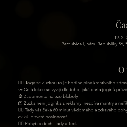
Ča
19. 2.
Pardubice I, nám. Republiky 56,
O 
🧘‍♀ Joga se Zuzkou to je hodina plná kreativního zdra
👀 Celá lekce se vyvíjí dle toho, jaká parta jogínů právě
🚫 Zapomeňte na ezo bláboly
🛐 Zuzka není jogínka z reklamy, nezpívá mantry a neří
🤸‍♂ Tady vás čeká 60 minut vědomého a zdravého pohy
cviků je svatá povinnost!
🏃‍♂ Pohyb a dech. Tady a Teď. 