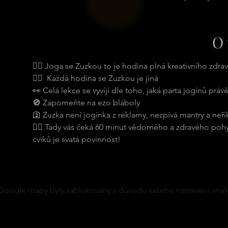
O 
🧘‍♀ Joga se Zuzkou to je hodina plná kreativního zdr
🧘‍♀  Každá hodina se Zuzkou je jiná 
👀 Celá lekce se vyvíjí dle toho, jaká parta jogínů právě
🚫 Zapomeňte na ezo bláboly
🛐 Zuzka není jogínka z reklamy, nezpívá mantry a neří
🤸‍♂ Tady vás čeká 60 minut vědomého a zdravého pohy
cviků je svatá povinnost!
Google mapy byly zablokovány z důvodu vašeho nastavení analy