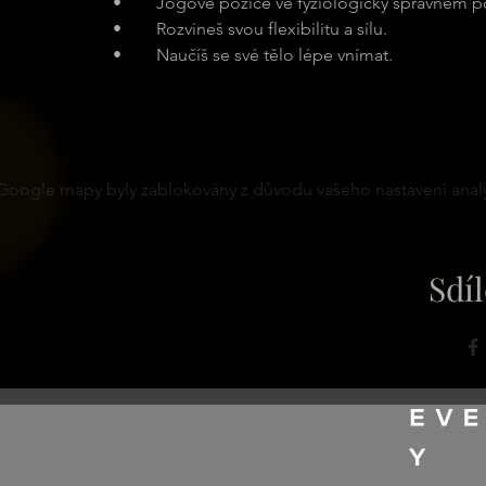
	•	Jógové pozice ve fyziologicky správném pos
	•	Rozvineš svou flexibilitu a sílu.
	•	Naučíš se své tělo lépe vnímat.
Google mapy byly zablokovány z důvodu vašeho nastavení analy
Sdíl