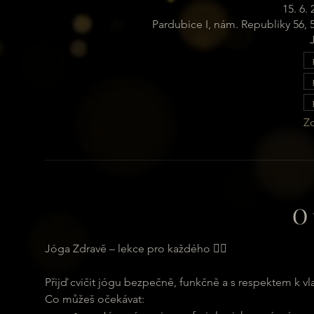
15. 6.
Pardubice I, nám. Republiky 56,
Zo
O 
Jóga Zdravě – lekce pro každého 🧘‍♂️
Přijď cvičit jógu bezpečně, funkčně a s respektem k vl
Co můžeš očekávat: