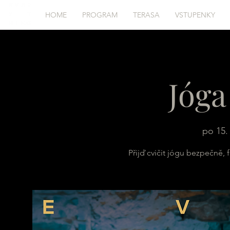
HOME
PROGRAM
TERASA
VSTUPENKY
Jóga
po 15. 
Přijď cvičit jógu bezpečně, 