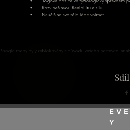
	•	Jógové pozice ve fyziologicky správném pos
	•	Rozvineš svou flexibilitu a sílu.
	•	Naučíš se své tělo lépe vnímat.
Google mapy byly zablokovány z důvodu vašeho nastavení analy
Sdíl