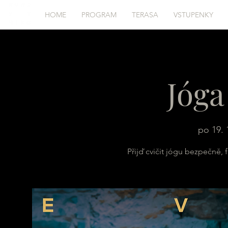
HOME
PROGRAM
TERASA
VSTUPENKY
Jóga
po 19. 
Přijď cvičit jógu bezpečně, 