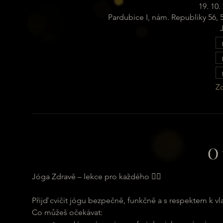
19. 10.
Pardubice I, nám. Republiky 56,
Zo
O 
Jóga Zdravě – lekce pro každého 🧘‍♂️
Přijď cvičit jógu bezpečně, funkčně a s respektem k vl
Co můžeš očekávat: