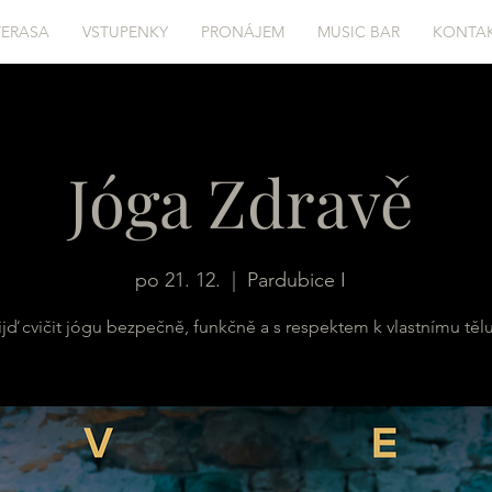
TERASA
VSTUPENKY
PRONÁJEM
MUSIC BAR
KONTA
Jóga Zdravě
po 21. 12.
  |  
Pardubice I
ijď cvičit jógu bezpečně, funkčně a s respektem k vlastnímu tělu