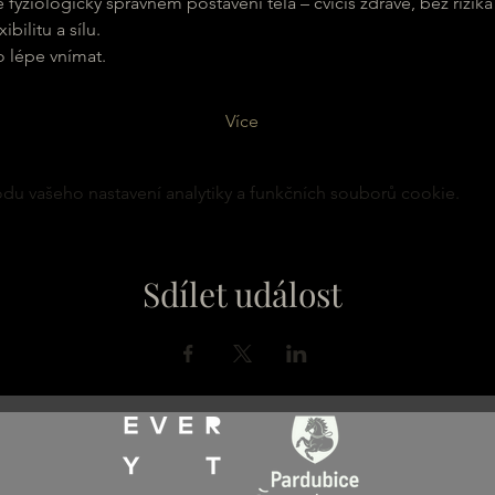
e fyziologicky správném postavení těla – cvičíš zdravě, bez rizika
xibilitu a sílu.
lo lépe vnímat.
Více
u vašeho nastavení analytiky a funkčních souborů cookie.
Sdílet událost