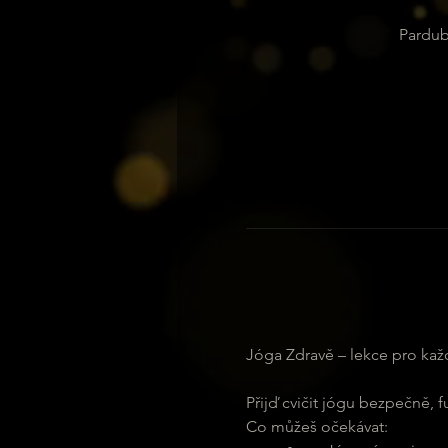
Pardub
Jóga Zdravě – lekce pro každ
Přijď cvičit jógu bezpečně, 
Co můžeš očekávat: