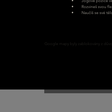
	•	Jógové pozice v
	•	Rozvineš svou fle
	•	Naučíš se své tě
Google mapy byly zablokovány z důvod