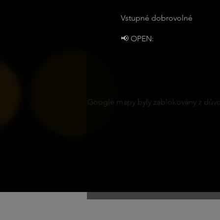
Vstupné dobrovolné
📢 OPEN:
Google mapy byly zablokovány z důvod