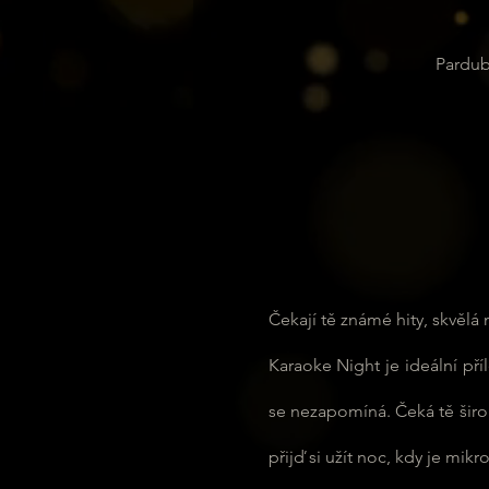
Pardub
Čekají tě známé hity, skvělá
Karaoke Night je ideální příl
se nezapomíná. Čeká tě širok
přijď si užít noc, kdy je mik