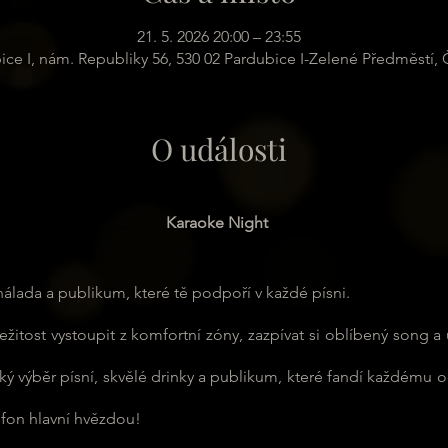
21. 5. 2026 20:00 – 23:55
ice I, nám. Republiky 56, 530 02 Pardubice I-Zelené Předměstí,
O události
Karaoke Night
 nálada a publikum, které tě podpoří v každé písni.
ežitost vystoupit z komfortní zóny, zazpívat si oblíbený song a u
ý výběr písní, skvělé drinky a publikum, které fandí každému od
rofon hlavní hvězdou!