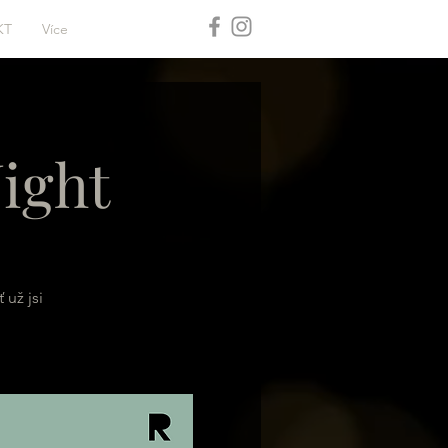
KT
Více
ight
 už jsi