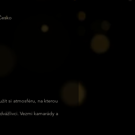
 Česko
žít si atmosféru, na kterou 
vážlivci. Vezmi kamarády a 