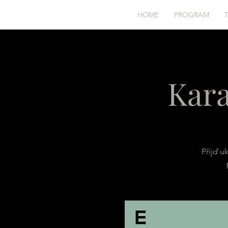
HOME
PROGRAM
Kara
Přijď u