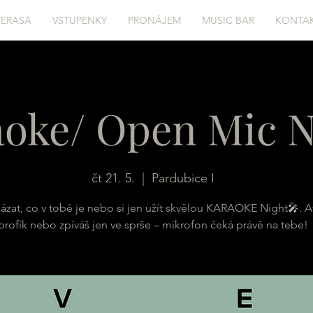
TERASA
VSTUPENKY
PRONÁJEM
MUSIC BAR
KONTA
oke/ Open Mic N
čt 21. 5.
  |  
Pardubice I
kázat, co v tobě je nebo si jen užít skvělou KARAOKE Night🎤. Ať
profík nebo zpíváš jen ve sprše – mikrofon čeká právě na tebe!