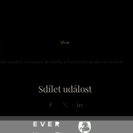
Více
u vašeho nastavení analytiky a funkčních souborů cookie.
Sdílet událost