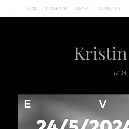
HOME
PROGRAM
TERASA
VSTUPENKY
Kristin
pá 24. 