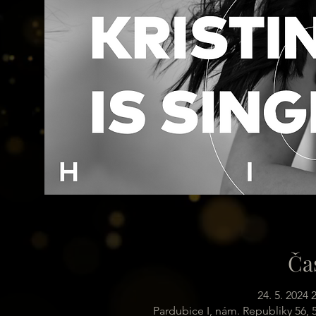
Ča
24. 5. 2024 
Pardubice I, nám. Republiky 56,