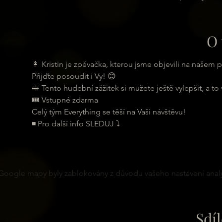
O 
👩 Kristin je zpěvačka, kterou jsme objevili na našem p
Přijďte posoudit i Vy! 😊
🥪 Tento hudební zážitek si můžete ještě vylepšit, a to
🎟 Vstupné zdarma
Celý tým Everything se těší na Vaši návštěvu!
◾ Pro další info SLEDUJ ⤵
Google mapy byly zablokovány z důvodu vašeho nastavení analy
Sdíl