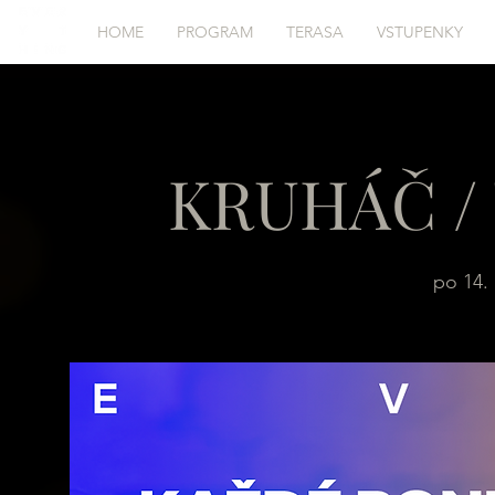
HOME
PROGRAM
TERASA
VSTUPENKY
KRUHÁČ / 
po 14. 