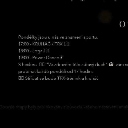
O 
Pondělky jsou u nás ve znamení sportu.
17:00 - KRUHÁČ / TRX 🏋️‍♂️
18:00 - Joga 🧘‍♀️
19:00 - Power Dance 💃
S heslem  🏋️‍♂️ "Ve zdravém těle zdravý duch" 👻  vám
probíhat každé pondělí od 17 hodin.
🏋️‍♂️ Střídat se bude TRX-trénink a kruháč
Google mapy byly zablokovány z důvodu vašeho nastavení analy