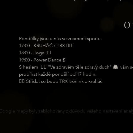
O 
Pondělky jsou u nás ve znamení sportu.
17:00 - KRUHÁČ / TRX 🏋️‍♂️
18:00 - Joga 🧘‍♀️
19:00 - Power Dance 💃
S heslem  🏋️‍♂️ "Ve zdravém těle zdravý duch" 👻  vám
probíhat každé pondělí od 17 hodin.
🏋️‍♂️ Střídat se bude TRX-trénink a kruháč
Google mapy byly zablokovány z důvodu vašeho nastavení analy