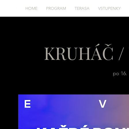
HOME
PROGRAM
TERASA
VSTUPENKY
KRUHÁČ / 
po 16. 