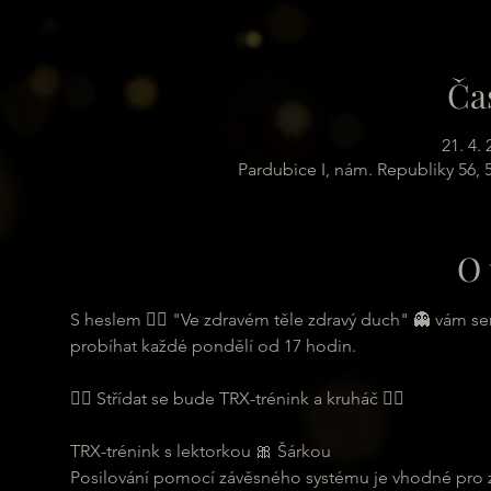
Ča
21. 4.
Pardubice I, nám. Republiky 56,
O 
S heslem 🏋️‍♂️ "Ve zdravém těle zdravý duch" 👻 vám s
probíhat každé pondělí od 17 hodin.
🏋️‍♂️ Střídat se bude TRX-trénink a kruháč 🏋️‍♂️
TRX-trénink s lektorkou 🎀 Šárkou
Posilování pomocí závěsného systému je vhodné pro zač