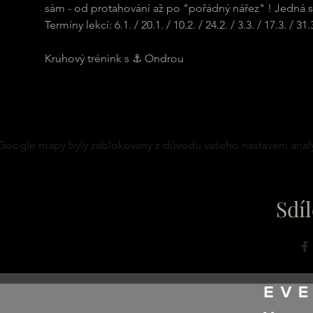
sám - od protahování až po "pořádný nářez" ! Jedná se
Termíny lekcí: 6.1. / 20.1. / 10.2. / 24.2. / 3.3. / 17.3. / 31.3.
Kruhový trénink s ⚓ Ondrou
Google mapy byly zablokovány z důvodu vašeho nastavení analy
Sdíl