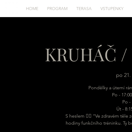
HOME
PROGRAM
TERASA
VSTUPENKY
KRUHÁČ / 
po 21. 
Pondělky a úterní rá
Po - 17:00
Po - 
Út - 8:
S heslem 🏋️‍♂️ "Ve zdravém těle