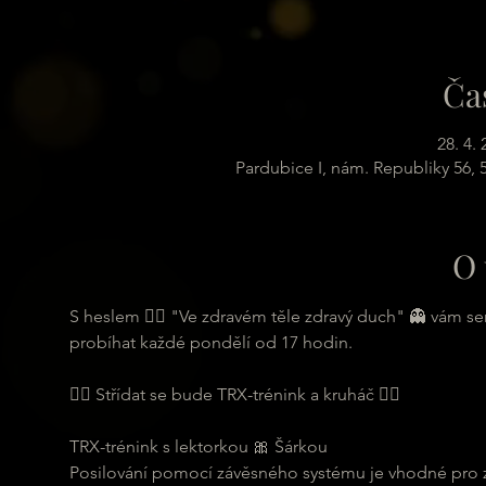
Ča
28. 4.
Pardubice I, nám. Republiky 56,
O 
S heslem 🏋️‍♂️ "Ve zdravém těle zdravý duch" 👻 vám s
probíhat každé pondělí od 17 hodin.
🏋️‍♂️ Střídat se bude TRX-trénink a kruháč 🏋️‍♂️
TRX-trénink s lektorkou 🎀 Šárkou
Posilování pomocí závěsného systému je vhodné pro zač