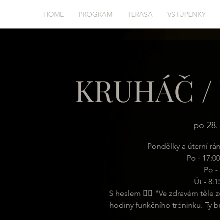
HOME
PROGRAM
TERASA
VSTUPENKY
KRUHÁČ / 
po 28. 
Pondělky a úterní rá
Po - 17:00
Po - 
Út - 8:
S heslem 🏋️‍♂️ "Ve zdravém těle