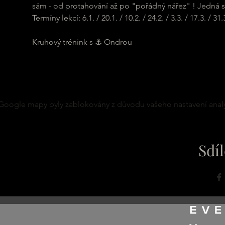
sám - od protahování až po "pořádný nářez" ! Jedná se
Termíny lekcí: 6.1. / 20.1. / 10.2. / 24.2. / 3.3. / 17.3. / 31.3.
Kruhový trénink s ⚓ Ondrou
Google mapy byly zablokovány z důvodu vašeho nastavení analy
Sdíl