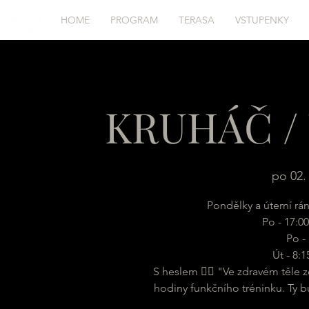
HOME
PROGRAM
TERASA
VSTUPENKY
KRUHÁČ / 
po 02. 
Pondělky a úterní rá
Po - 17:00
Po - 
Út - 8:
S heslem 🏋️‍♂️ "Ve zdravém těle