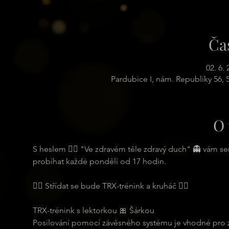
Ča
02. 6.
Pardubice I, nám. Republiky 56,
O 
S heslem 🏋️‍♂️ "Ve zdravém těle zdravý duch" 👻 vám s
probíhat každé pondělí od 17 hodin.
🏋️‍♂️ Střídat se bude TRX-trénink a kruháč 🏋️‍♂️
TRX-trénink s lektorkou 🎀 Šárkou
Posilování pomocí závěsného systému je vhodné pro zač