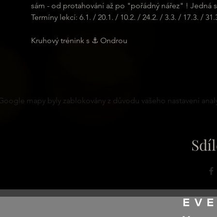
sám - od protahování až po "pořádný nářez" ! Jedná se
Termíny lekcí: 6.1. / 20.1. / 10.2. / 24.2. / 3.3. / 17.3. / 31.3.
Kruhový trénink s ⚓ Ondrou
Google mapy byly zablokovány z důvodu vašeho nastavení analy
Sdíl