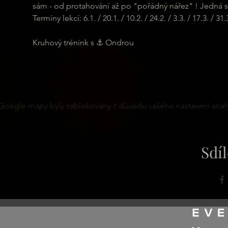
sám - od protahování až po "pořádný nářez" ! Jedná se
Termíny lekcí: 6.1. / 20.1. / 10.2. / 24.2. / 3.3. / 17.3. / 31.3.
Kruhový trénink s ⚓ Ondrou
Google mapy byly zablokovány z důvodu vašeho nastavení analy
Sdíl