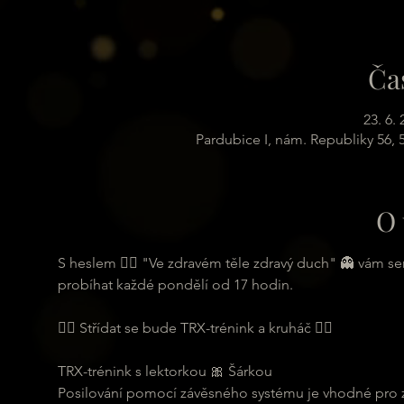
Ča
23. 6.
Pardubice I, nám. Republiky 56,
O 
S heslem 🏋️‍♂️ "Ve zdravém těle zdravý duch" 👻 vám s
probíhat každé pondělí od 17 hodin.
🏋️‍♂️ Střídat se bude TRX-trénink a kruháč 🏋️‍♂️
TRX-trénink s lektorkou 🎀 Šárkou
Posilování pomocí závěsného systému je vhodné pro zač