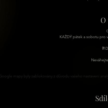
O 
C
KAŽDÝ pátek a sobotu pro vá
🥂D
Neváhejte
Google mapy byly zablokovány z důvodu vašeho nastavení analy
Sdíl