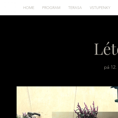
HOME
PROGRAM
TERASA
VSTUPENKY
Lét
pá 12. 