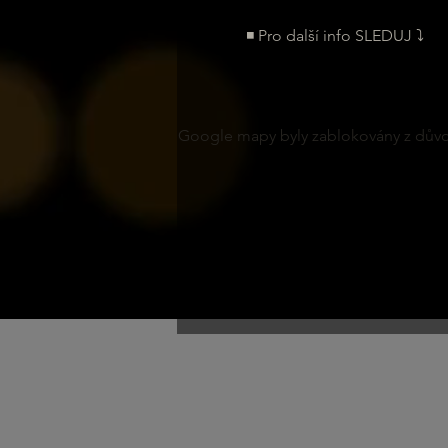
◾ Pro další info SLEDUJ ⤵
Google mapy byly zablokovány z důvod