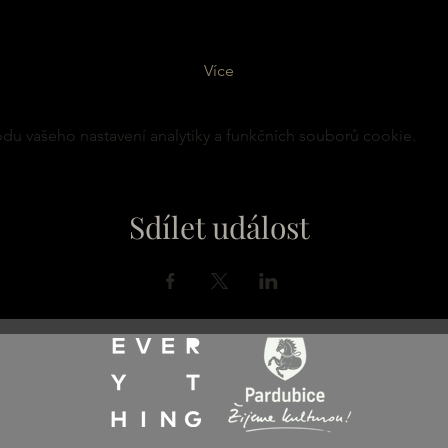
Více
u vašeho nastavení analytiky a funkčních souborů cookie.
Sdílet událost