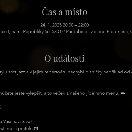
Čas a místo
24. 1. 2025 20:00 – 22:00
ice I, nám. Republiky 56, 530 02 Pardubice I-Zelené Předměstí,
O události
ylu soft jazz a v jejím repertoáru nechybí písničky například od
ůžete ještě vylepšit, a to večeří z našeho jídelního menu. 🥪
É
a Vaši návštěvu!
sti mezi přátele.👫