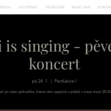
TERASA
VSTUPENKY
PRONÁJEM
MUSIC BAR
KONTA
 is singing - pě
koncert
pá 24. 1.
  |  
Pardubice I
ri je naše zpěvačka, která vám zazpívá v pátek v čase mezi 20-22