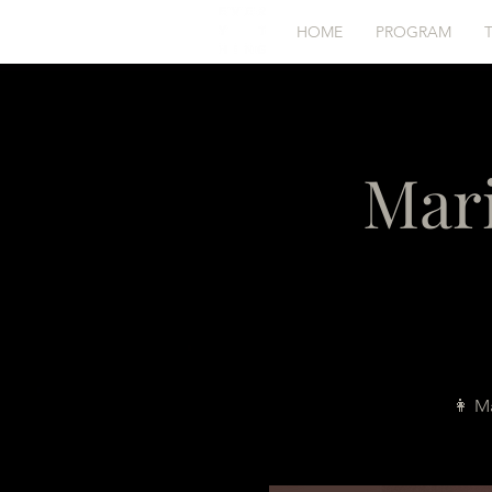
HOME
PROGRAM
Mari
👩 Ma