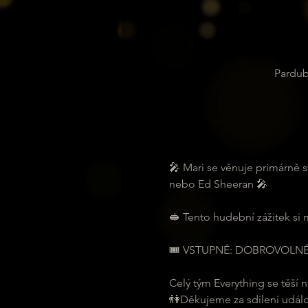
Pardub
🎤 Mari se věnuje primárně st
nebo Ed Sheeran 🎤
🥪 Tento hudební zážitek si m
🎟 VSTUPNÉ: DOBROVOLN
Celý tým Everything se těší n
👫Děkujeme za sdílení událo