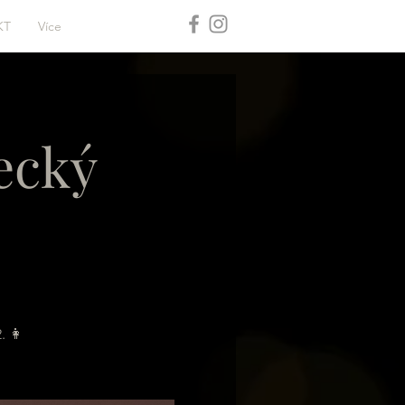
KT
Více
vecký
. 👩