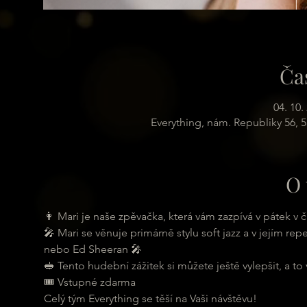
Ča
04. 10.
Everything, nám. Republiky 56, 
O 
👩 Mari je naše zpěvačka, která vám zazpívá v pátek v č
🎤 Mari se věnuje primárně stylu soft jazz a v jejím re
nebo Ed Sheeran 🎤
🥪 Tento hudební zážitek si můžete ještě vylepšit, a to
🎟 Vstupné zdarma
Celý tým Everything se těší na Vaši návštěvu!