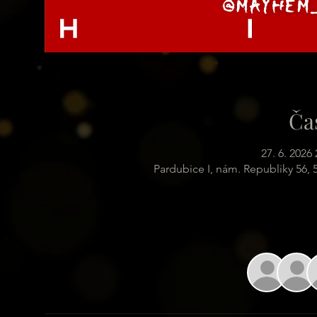
Ča
27. 6. 2026 
Pardubice I, nám. Republiky 56,