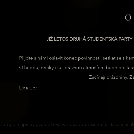
O 
JIŽ LETOS DRUHÁ STUDENTSKÁ PART
Přijďte s námi oslavit konec povinností, setkat se s kam
O hudbu, drinky i tu správnou atmosféru bude postar
Začínají prázdniny. Z
Line Up:
Google mapy byly zablokovány z důvodu vašeho nastavení analy