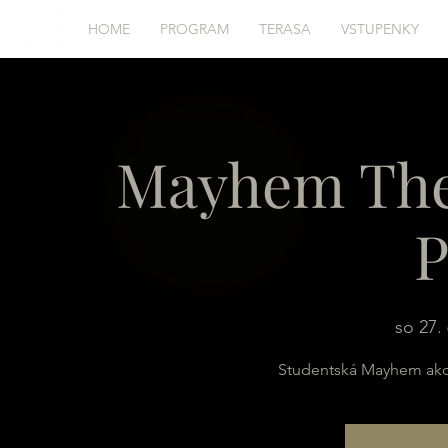
HOME
PROGRAM
TERASA
VSTUPENKY
Mayhem The
P
so 27. 
Studentská Mayhem akce