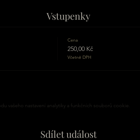
Vstupenky
Cena
250,00 Kč
Včetně DPH
u vašeho nastavení analytiky a funkčních souborů cookie.
Sdílet událost