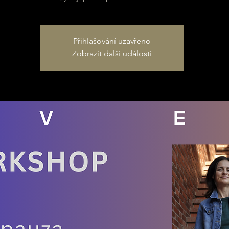
Přihlašování uzavřeno
Zobrazit další události