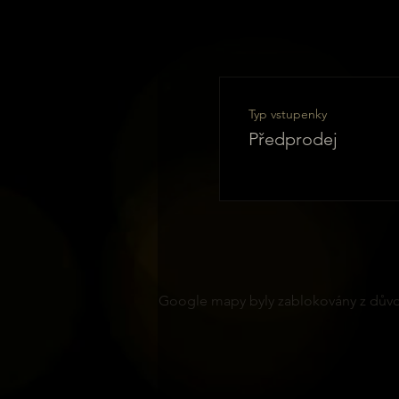
Typ vstupenky
Předprodej
Google mapy byly zablokovány z důvod