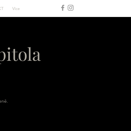
KT
Více
itola
eně.