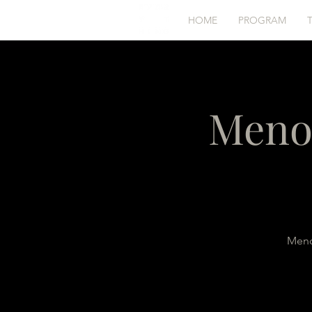
HOME
PROGRAM
Menop
Menop