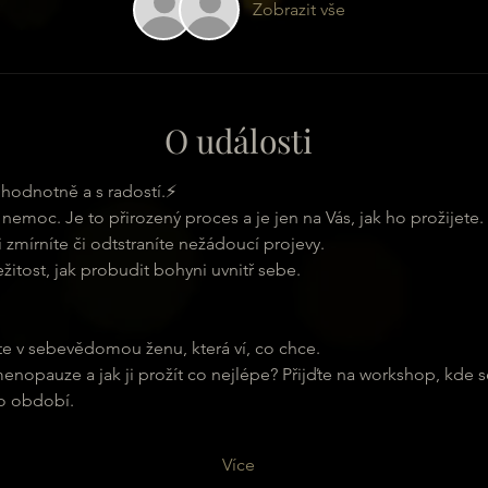
Zobrazit vše
O události
nohodnotně a s radostí.⚡
emoc. Je to přirozený proces a je jen na Vás, jak ho prožijete. P
 zmírníte či odtstraníte nežádoucí projevy.
itost, jak probudit bohyni uvnitř sebe.
e v sebevědomou ženu, která ví, co chce.
nopauze a jak ji prožít co nejlépe? Přijďte na workshop, kde se
to období.
Více