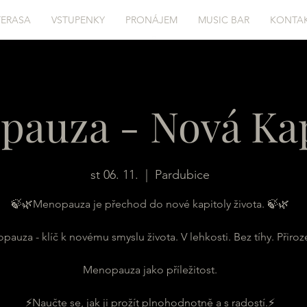
TERASA
VSTUPENKY
PRONÁJEM
MUSIC BAR
KONTA
auza - Nová Kap
st 06. 11.
  |  
Pardubice
🍃🌿Menopauza je přechod do nové kapitoly života. 🍃🌿
auza - klíč k novému smyslu života. V lehkosti. Bez tíhy. Přiroz
Menopauza jako příležitost.