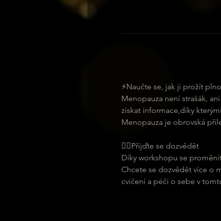
⚡Naučte se, jak ji prožít pl
Menopauza není strašák, ani n
získat informace,díky kterými
Menopauza je obrovská přílež
🧘‍♀️Přijďte se dozvědět 
Díky workshopu se proměnít
Chcete se dozvědět více o me
cvičení a péči o sebe v tom