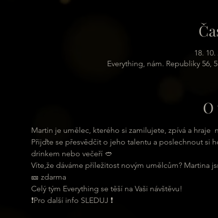
Ča
18. 10.
Everything, nám. Republiky 56, 
O 
Martin je umělec, kterého si zamilujete, zpívá a hraje  n
Přijďte se přesvědčit o jeho talentu a poslechnout s
drinkem nebo večeří 🥙 
Víte,že dáváme příležitost novým umělcům? Martina jsm
🎫 zdarma
Celý tým Everything se těší na Vaši návštěvu!
❗️Pro další info SLEDUJ ❗️