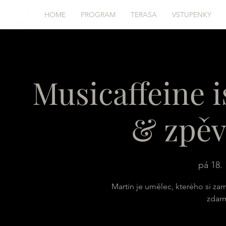
HOME
PROGRAM
TERASA
VSTUPENKY
Musicaffeine i
& zpěv
pá 18. 
Martin je umělec, kterého si zami
zdar