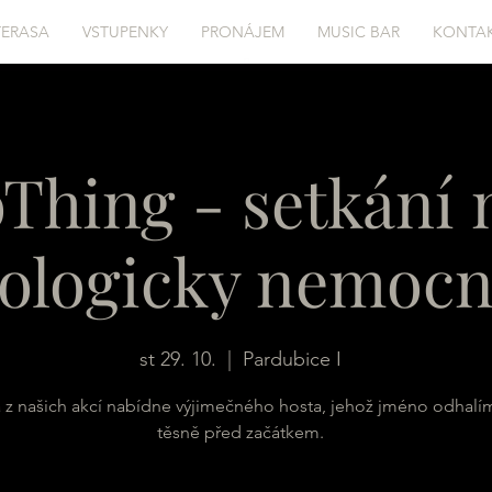
TERASA
VSTUPENKY
PRONÁJEM
MUSIC BAR
KONTA
Thing - setkání 
ologicky nemoc
st 29. 10.
  |  
Pardubice I
 z našich akcí nabídne výjimečného hosta, jehož jméno odhalí
těsně před začátkem.