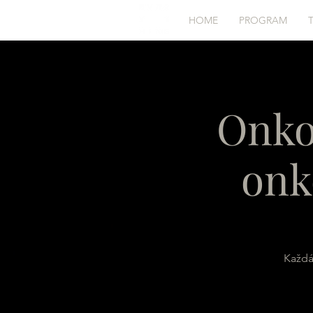
HOME
PROGRAM
Onko
onk
Každá