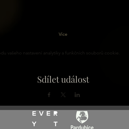
Více
u vašeho nastavení analytiky a funkčních souborů cookie.
Sdílet událost