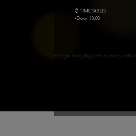
⌚ TIMETABLE:
▪️Door 18:00
Google mapy byly zablokovány z důvod