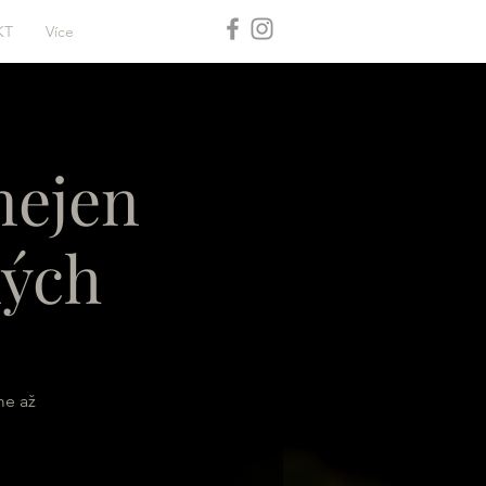
KT
Více
nejen
ných
me až