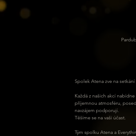
Pardub
Spolek Atena zve na setkání
Každá z našich akcí nabídne 
příjemnou atmosféru, posedět
navzájem podporují.
Těšíme se na vaši účast.
Tým spolku Atena a Everythi