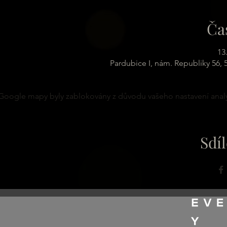
Ča
13
Pardubice I, nám. Republiky 56,
Google mapy byly zablokovány z důvodu vašeho nastavení analy
Sdíl