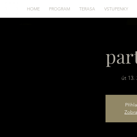
HOME
PROGRAM
TERASA
VSTUPENKY
par
út 13. 
Přihl
Zobraz