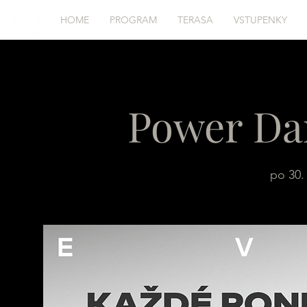
HOME
PROGRAM
TERASA
VSTUPENKY
Power Da
po 30. 