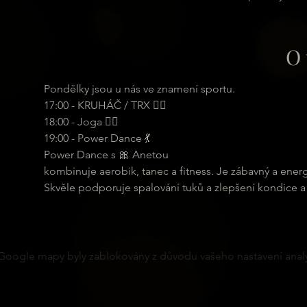
O 
Pondělky jsou u nás ve znamení sportu.
17:00 - KRUHÁČ / TRX 🏋️‍♂️
18:00 - Joga 🧘‍♀️
19:00 - Power Dance 💃
Power Dance s 🎀 Anetou
kombinuje aerobik, tanec a fitness. Je zábavný a ener
Skvěle podporuje spalování tuků a zlepšení kondice a
Google mapy byly zablokovány z důvodu vašeho nastavení analy