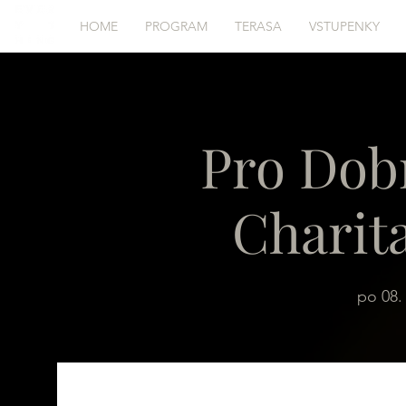
HOME
PROGRAM
TERASA
VSTUPENKY
Pro Dob
Charita
po 08. 