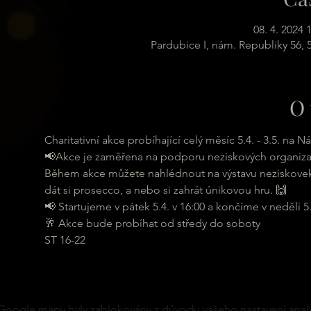
08. 4. 2024 
Pardubice I, nám. Republiky 56,
O 
Charitativní akce probíhající celý měsíc 5.4. - 3.5. na
📢Akce je zaměřena na podporu neziskových organizac
Během akce můžete nahlédnout na výstavu neziskovek, 
dát si prosecco, a nebo si zahrát únikovou hru. 🙌
📢 Startujeme v pátek 5.4. v 16:00 a končíme v neděli 5.
🥂 Akce bude probíhat od středy do soboty
ST 16-22
Google mapy byly zablokovány z důvodu vašeho nastavení analy