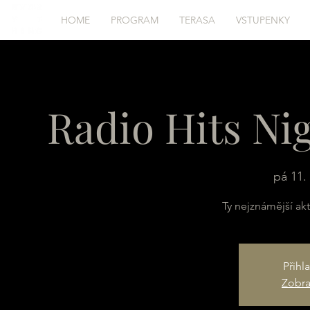
HOME
PROGRAM
TERASA
VSTUPENKY
Radio Hits Ni
pá 11. 
Ty nejznámější aktu
Přihl
Zobraz