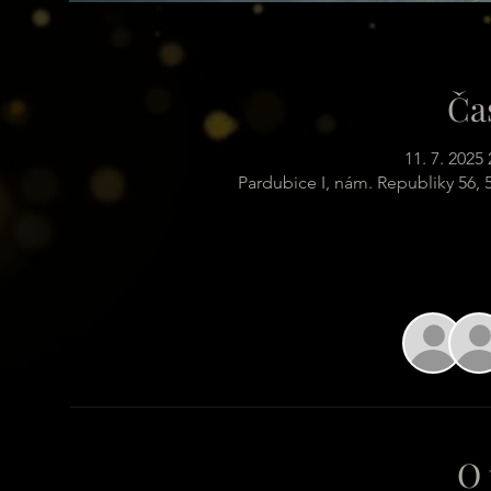
Ča
11. 7. 2025 
Pardubice I, nám. Republiky 56,
O 