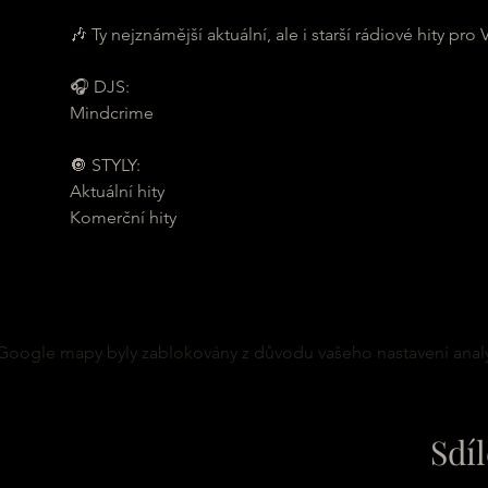
🎶 Ty nejznámější aktuální, ale i starší rádiové hity p
🎧 DJS:
Mindcrime
🔘 STYLY:
Aktuální hity
Komerční hity
Google mapy byly zablokovány z důvodu vašeho nastavení analy
Sdíl