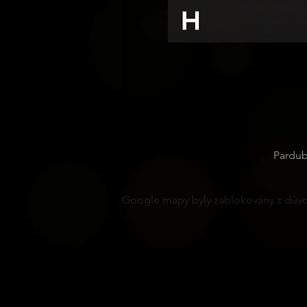
Pardub
Google mapy byly zablokovány z důvod