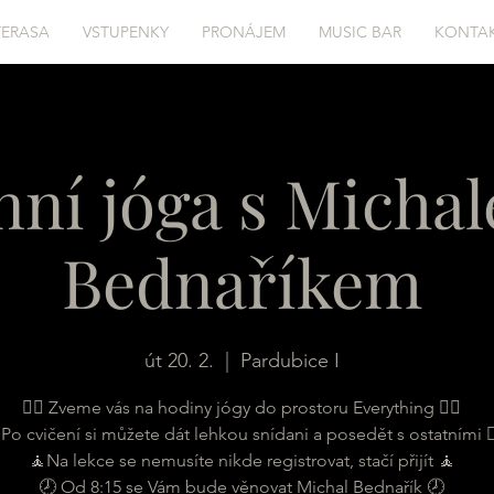
TERASA
VSTUPENKY
PRONÁJEM
MUSIC BAR
KONTA
nní jóga s Micha
Bednaříkem
út 20. 2.
  |  
Pardubice I
🧘‍♀ Zveme vás na hodiny jógy do prostoru Everything 🧘‍♀
♂ Po cvičení si můžete dát lehkou snídani a posedět s ostatními 🧘
🧘Na lekce se nemusíte nikde registrovat, stačí přijít 🧘
🕗 Od 8:15 se Vám bude věnovat Michal Bednařík 🕗