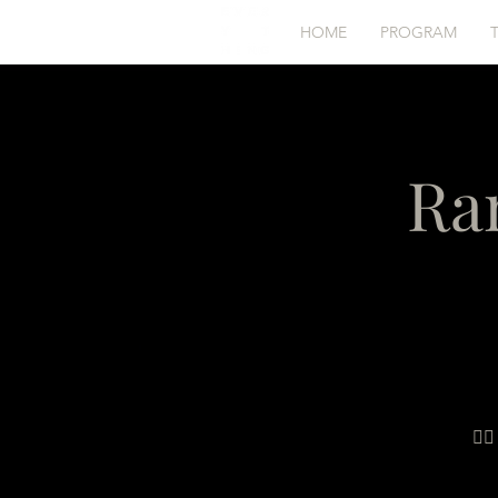
HOME
PROGRAM
Ra
🧘‍