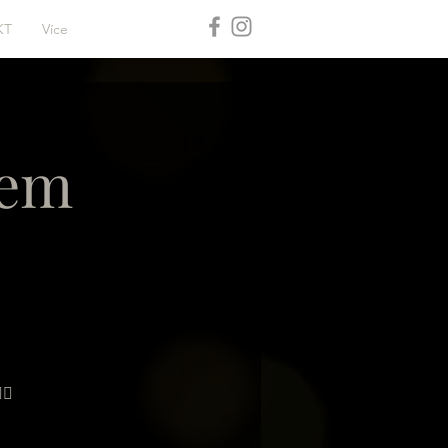
KT
Více
lem
‍♂