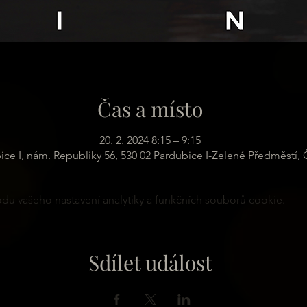
Čas a místo
20. 2. 2024 8:15 – 9:15
ice I, nám. Republiky 56, 530 02 Pardubice I-Zelené Předměstí,
u vašeho nastavení analytiky a funkčních souborů cookie.
Sdílet událost