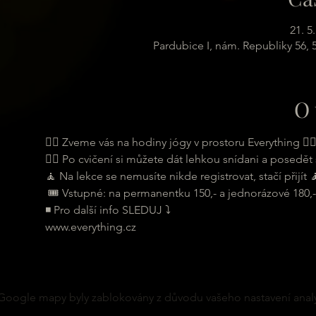
21. 5
Pardubice I, nám. Republiky 56,
O 
🧘‍♀ Zveme vás na hodiny jógy v prostoru Everything 🧘‍
🧘‍♂ Po cvičení si můžete dát lehkou snídani a posedět s
🧘 Na lekce se nemusíte nikde registrovat, stačí přijít 
 🎟 Vstupné: na permanentku 150,- a jednorázové 180,-
◾ Pro další info SLEDUJ ⤵
www.everything.cz
Google mapy byly zablokovány z důvodu vašeho nastavení analy