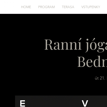
HOME
PROGRAM
TERASA
VSTUPENKY
Ranní jóg
Bed
út 21. 