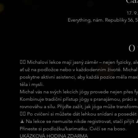
17. 9
Everything, nám. Republiky 56, 
O 
🧘‍♀ Michalovi lekce mají jasný záměr – nejen fyzicky,
ať už na podložce nebo v každodenním životě. Michal 
poskytne aktivní asistenci, aby každá pozice měla maxi
těla i mysli.
Michal vás na svých lekcích jógy provede nejen přes fyz
Kombinuje tradiční přístup jógy s pranajámou, práci s
rovnováhu a sílu. Přijďte zažít, jak jóga může transformo
🧘‍♂ Po cvičení si můžete dát lehkou snídani a posedět s
🧘 Na lekce se nemusíte nikde registrovat, stačí přijít 
Přineste si podložku/karimatku. Cvičí se na boso.
UKÁZKOVÁ HODINA ZDARMA