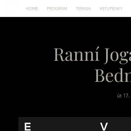
HOME
PROGRAM
TERASA
VSTUPENKY
Ranní Jog
Bed
út 17.