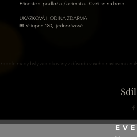
Přineste si podložku/karimatku. Cvičí se na boso.
UKÁZKOVÁ HODINA ZDARMA
🎟 Vstupné 180,- jednorázově
Google mapy byly zablokovány z důvodu vašeho nastavení analy
Sdíl