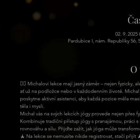
Ča
02. 9. 2025 
Pardubice I, nám. Republiky 56,
O 
🧘‍♀ Michalovi lekce mají jasný záměr – nejen fyzicky,
ať už na podložce nebo v každodenním životě. Michal 
poskytne aktivní asistenci, aby každá pozice měla maxi
těla i mysli.
Michal vás na svých lekcích jógy provede nejen přes fyz
Kombinuje tradiční přístup jógy s pranajámou, práci s
rovnováhu a sílu. Přijďte zažít, jak jóga může transformo
🧘 Na lekce se nemusíte nikde registrovat, stačí přijít 