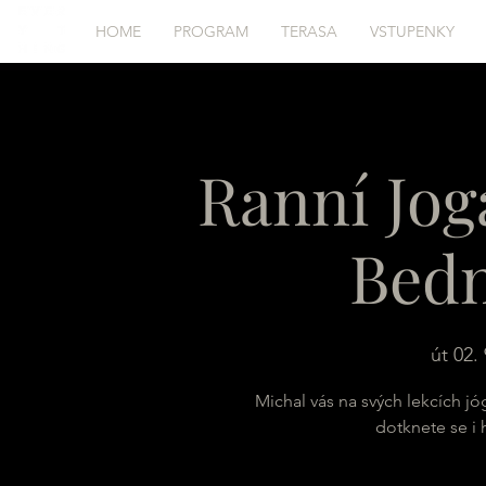
HOME
PROGRAM
TERASA
VSTUPENKY
Ranní Jog
Bed
út 02. 
Michal vás na svých lekcích jó
dotknete se i 