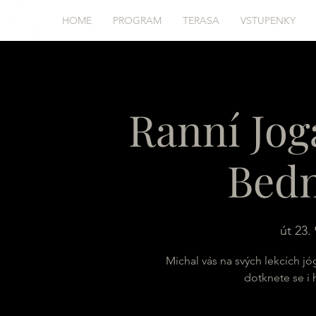
HOME
PROGRAM
TERASA
VSTUPENKY
Ranní Jog
Bed
út 23. 
Michal vás na svých lekcích jó
dotknete se i 