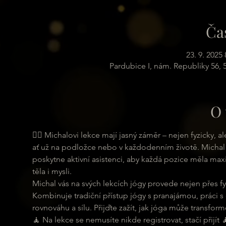
Ča
23. 9. 2025 
Pardubice I, nám. Republiky 56,
O 
🧘‍♀ Michalovi lekce mají jasný záměr – nejen fyzicky,
ať už na podložce nebo v každodenním životě. Michal 
poskytne aktivní asistenci, aby každá pozice měla maxi
těla i mysli.
Michal vás na svých lekcích jógy provede nejen přes fyz
Kombinuje tradiční přístup jógy s pranajámou, práci s
rovnováhu a sílu. Přijďte zažít, jak jóga může transformo
🧘 Na lekce se nemusíte nikde registrovat, stačí přijít 