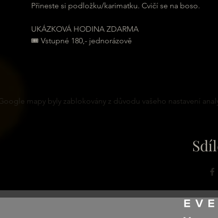
Přineste si podložku/karimatku. Cvičí se na boso.
UKÁZKOVÁ HODINA ZDARMA
🎟 Vstupné 180,- jednorázově
Google mapy byly zablokovány z důvodu vašeho nastavení analy
Sdíl