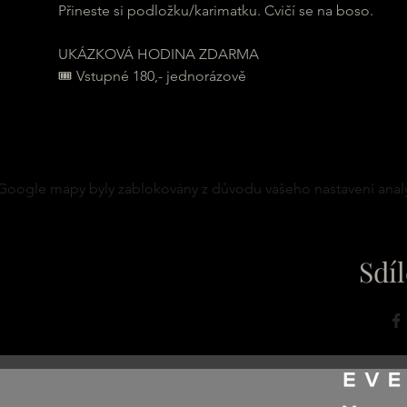
Přineste si podložku/karimatku. Cvičí se na boso.
UKÁZKOVÁ HODINA ZDARMA
🎟 Vstupné 180,- jednorázově
Google mapy byly zablokovány z důvodu vašeho nastavení analy
Sdíl