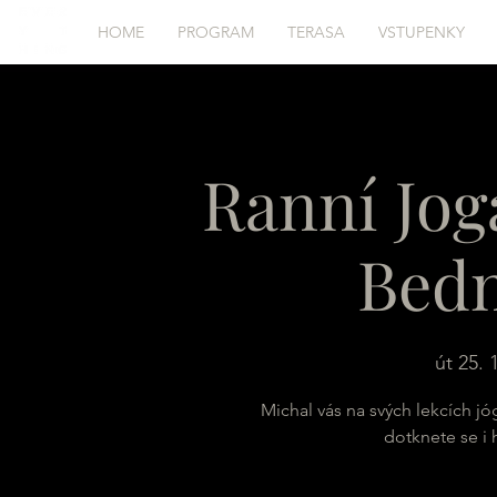
HOME
PROGRAM
TERASA
VSTUPENKY
Ranní Jog
Bed
út 25. 
Michal vás na svých lekcích jó
dotknete se i 