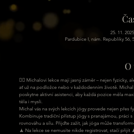
Ča
25. 11. 2025
Pardubice I, nám. Republiky 56,
O 
🧘‍♀ Michalovi lekce mají jasný záměr – nejen fyzicky,
ať už na podložce nebo v každodenním životě. Michal 
poskytne aktivní asistenci, aby každá pozice měla maxi
těla i mysli.
Michal vás na svých lekcích jógy provede nejen přes fyz
Kombinuje tradiční přístup jógy s pranajámou, práci s
rovnováhu a sílu. Přijďte zažít, jak jóga může transformo
🧘 Na lekce se nemusíte nikde registrovat, stačí přijít 