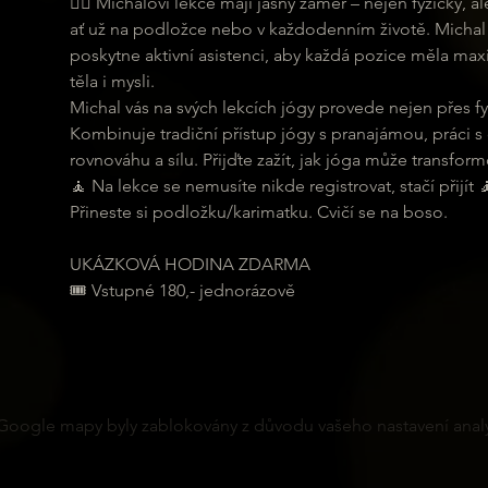
🧘‍♀ Michalovi lekce mají jasný záměr – nejen fyzicky,
ať už na podložce nebo v každodenním životě. Michal 
poskytne aktivní asistenci, aby každá pozice měla maxi
těla i mysli.
Michal vás na svých lekcích jógy provede nejen přes fyz
Kombinuje tradiční přístup jógy s pranajámou, práci s
rovnováhu a sílu. Přijďte zažít, jak jóga může transformo
🧘 Na lekce se nemusíte nikde registrovat, stačí přijít 
Přineste si podložku/karimatku. Cvičí se na boso.
UKÁZKOVÁ HODINA ZDARMA
🎟 Vstupné 180,- jednorázově
Google mapy byly zablokovány z důvodu vašeho nastavení analy