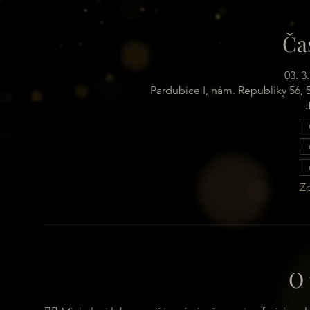
Ča
03. 3
Pardubice I, nám. Republiky 56,
Zo
O 