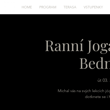
HOME
PROGRAM
TERASA
VSTUPENKY
Ranní Jog
Bed
út 03. 
Michal vás na svých lekcích jó
dotknete se i 