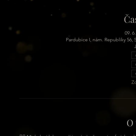
Ča
09. 6
Pardubice I, nám. Republiky 56,
Zo
O 