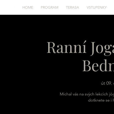
HOME
PROGRAM
TERASA
VSTUPENKY
Ranní Jog
Bed
út 09. 
Michal vás na svých lekcích jó
dotknete se i 