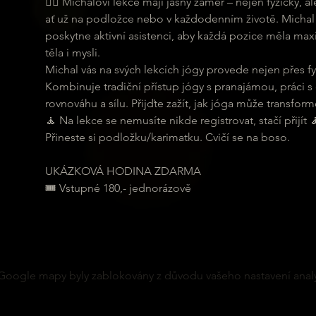
🧘‍♀ Michalovi lekce mají jasný záměr – nejen fyzicky,
ať už na podložce nebo v každodenním životě. Michal 
poskytne aktivní asistenci, aby každá pozice měla maxi
těla i mysli.
Michal vás na svých lekcích jógy provede nejen přes fyz
Kombinuje tradiční přístup jógy s pranajámou, práci s
rovnováhu a sílu. Přijďte zažít, jak jóga může transformo
🧘 Na lekce se nemusíte nikde registrovat, stačí přijít 
Přineste si podložku/karimatku. Cvičí se na boso.
UKÁZKOVÁ HODINA ZDARMA
🎟 Vstupné 180,- jednorázově
Google mapy byly zablokovány z důvodu vašeho nastavení analy