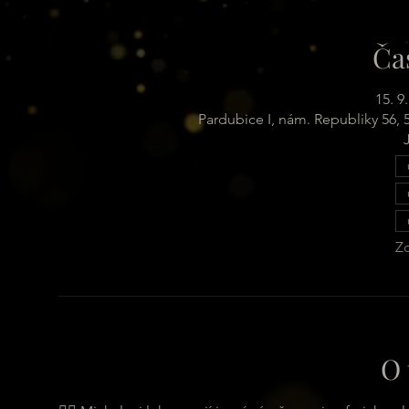
Ča
15. 9
Pardubice I, nám. Republiky 56,
Zo
O 