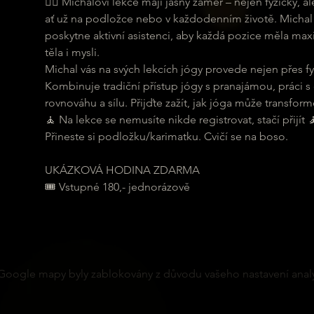
🧘‍♀ Michalovi lekce mají jasný záměr – nejen fyzicky,
ať už na podložce nebo v každodenním životě. Michal 
poskytne aktivní asistenci, aby každá pozice měla maxi
těla i mysli.
Michal vás na svých lekcích jógy provede nejen přes fyz
Kombinuje tradiční přístup jógy s pranajámou, práci s
rovnováhu a sílu. Přijďte zažít, jak jóga může transformo
🧘 Na lekce se nemusíte nikde registrovat, stačí přijít 
Přineste si podložku/karimatku. Cvičí se na boso.
UKÁZKOVÁ HODINA ZDARMA
🎟 Vstupné 180,- jednorázově
Google mapy byly zablokovány z důvodu vašeho nastavení analy