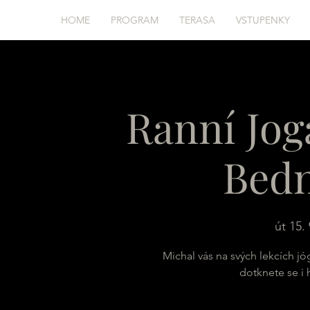
HOME
PROGRAM
TERASA
VSTUPENKY
Ranní Jog
Bed
út 15. 
Michal vás na svých lekcích jó
dotknete se i 