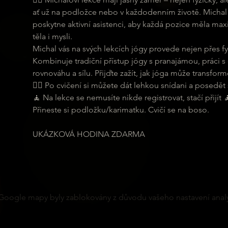
ať už na podložce nebo v každodenním životě. Michal 
poskytne aktivní asistenci, aby každá pozice měla maxi
těla i mysli.
Michal vás na svých lekcích jógy provede nejen přes fyz
Kombinuje tradiční přístup jógy s pranajámou, práci s
rovnováhu a sílu. Přijďte zažít, jak jóga může transformo
🧘‍♂ Po cvičení si můžete dát lehkou snídani a posedět s
🧘 Na lekce se nemusíte nikde registrovat, stačí přijít 
Přineste si podložku/karimatku. Cvičí se na boso.
UKÁZKOVÁ HODINA ZDARMA
Google mapy byly zablokovány z důvodu vašeho nastavení analy