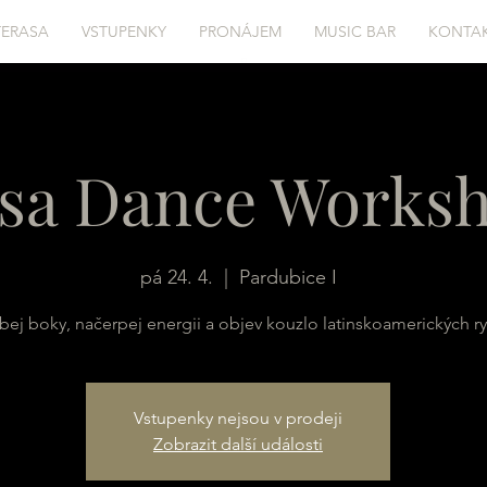
TERASA
VSTUPENKY
PRONÁJEM
MUSIC BAR
KONTA
lsa Dance Works
pá 24. 4.
  |  
Pardubice I
bej boky, načerpej energii a objev kouzlo latinskoamerických r
Vstupenky nejsou v prodeji
Zobrazit další události