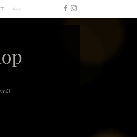
KT
Více
hop
ytmů!