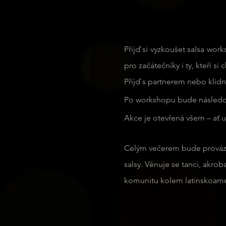
Přijď si vyzkoušet salsa wo
pro začátečníky i ty, kteří si c
Přijď s partnerem nebo kli
Po workshopu bude následo
Akce je otevřená všem – ať u
Celým večerem bude provázet
salsy. Věnuje se tanci, akrob
komunitu kolem latinskoameri