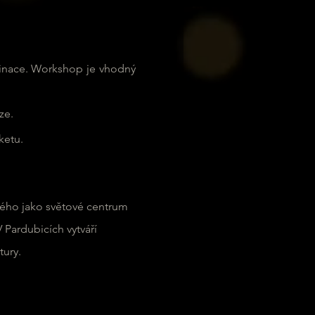
binace. Workshop je vhodný 
ze.
ketu.
mého jako světové centrum 
 Pardubicích vytváří 
ury. 