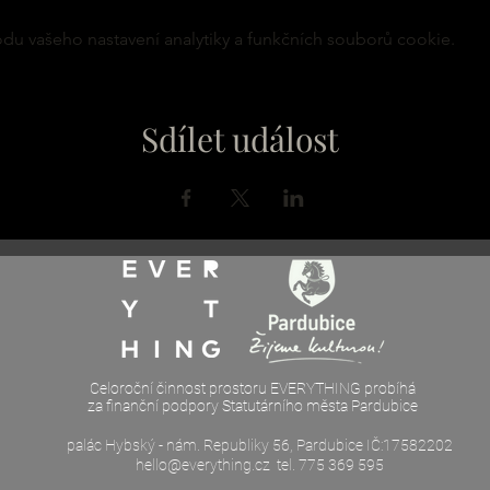
u vašeho nastavení analytiky a funkčních souborů cookie.
Sdílet událost
Celoroční činnost prostoru EVERYTHING probíhá
za finanční podpory Statutárního města Pardubice
palác Hybský - nám. Republiky 56, Pardubice IČ:17582202
hello@everything.cz
tel. 775 369 595