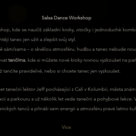
Salsa Dance Workshop
rkshop, kde se naučíš základní kroky, otočky i jednoduché kom
htějí tanec jen užít a zlepšit svůj styl.
dně sám/sama – o skvělou atmosféru, hudbu a tanec nebude nou
vat 
tančírna
, kde si můžete nové kroky rovnou vyzkoušet na par
ž tančíte pravidelně, nebo si chcete tanec jen vyzkoušet.
 taneční lektor Jeff pocházející z Cali v Kolumbii, města zná
acii a parkouru a už několik let vede taneční a pohybové lekce. V
ckých tanců a přináší sem energii a atmosféru pravé latino kult
Více