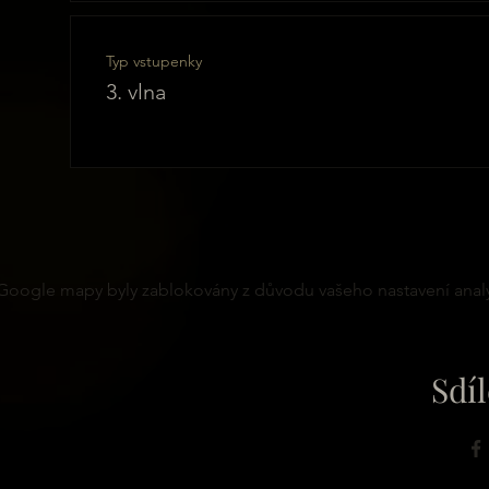
Typ vstupenky
3. vlna
Google mapy byly zablokovány z důvodu vašeho nastavení analy
Sdíl