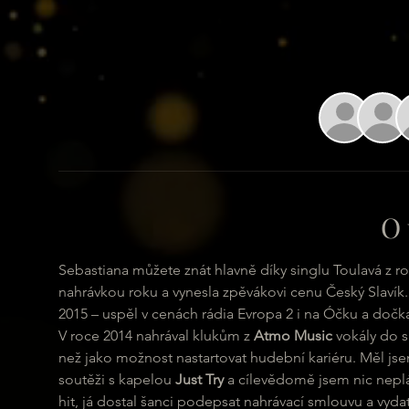
O 
Sebastiana můžete znát hlavně díky singlu Toulavá z ro
nahrávkou roku a vynesla zpěvákovi cenu Český Slavík. 
2015 – uspěl v cenách rádia Evropa 2 i na Óčku a doč
V roce 2014 nahrával klukům z 
Atmo Music
 vokály do 
než jako možnost nastartovat hudební kariéru. Měl js
soutěži s kapelou 
Just Try
 a cílevědomě jsem nic neplán
hit, já dostal šanci podepsat nahrávací smlouvu a vydat