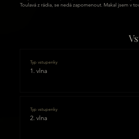
Toulavá z rádia, se nedá zapomenout. Makal jsem v tov
Vs
Typ vstupenky
1. vlna
Typ vstupenky
2. vlna