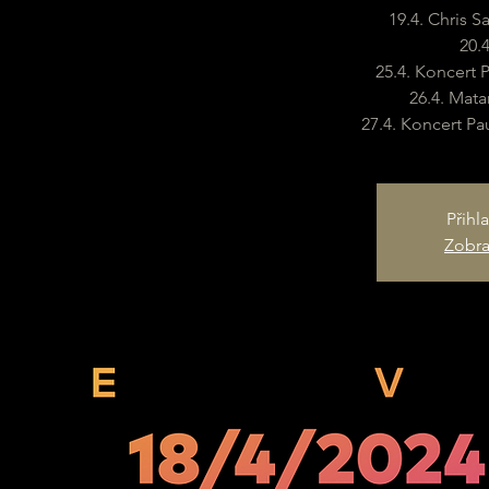
19.4. Chris 
20.4
25.4. Koncert P
26.4. Mat
27.4. Koncert P
Přihl
Zobraz