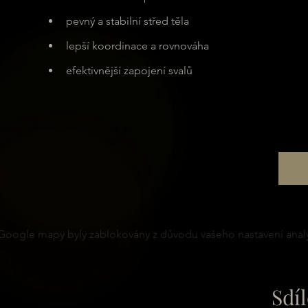
pevný a stabilní střed těla
lepší koordinace a rovnováha
efektivnější zapojení svalů
Google mapy byly zablokovány z důvodu vašeho nastavení analy
Sdíl