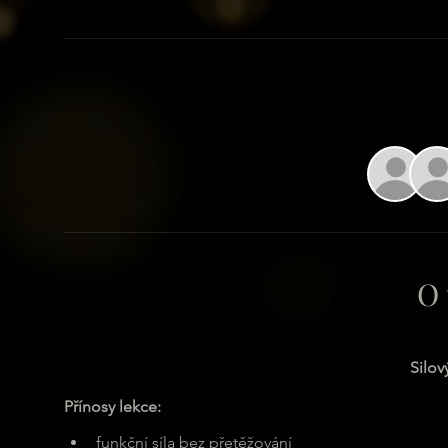
O 
Silov
Přínosy lekce:
funkční síla bez přetěžování