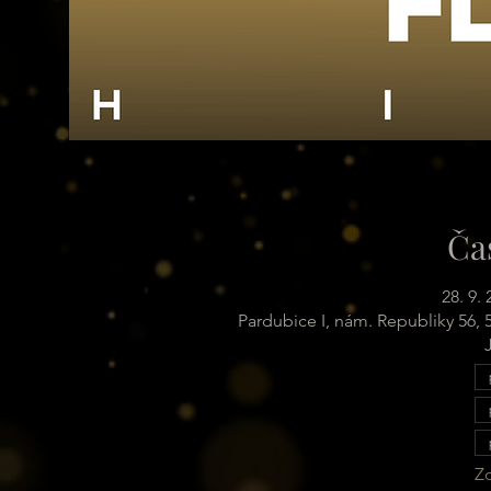
Ča
28. 9.
Pardubice I, nám. Republiky 56,
Zo