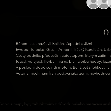
O 
Během cest navštívil Balkán, Západní a Jižní
Evropu, Turecko, Gruzii, Arménii, Írácký Kurdistán, Uz
Cesty podniká především autostopem, kterým zatím na
fotbal, volejbal, florbal, hra na bicí, tvorba hudby, l
V poslední době se řídí motem: Ber život s lehkostí. Ji
Většina médií nám Írán podává jako zemi, nevhodnou k
Google mapy byly zablokovány z důvodu vašeho nastavení analy