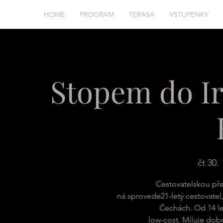
HOME
PROGRAM
TERASA
VSTUPENKY
Stopem do Ir
čt 30. 
Cestovatelskou p
ná sprovede21-letý cestovatel
Čechách. Od 14 le
low-cost. Miluje dobr