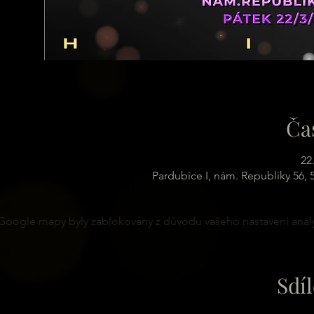
Ča
22
Pardubice I, nám. Republiky 56,
Google mapy byly zablokovány z důvodu vašeho nastavení analy
Sdíl