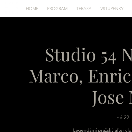
HOME
PROGRAM
TERASA
VSTUPENKY
Studio 54 N
Marco, Enric
Jose
pá 22. 
Legendární pražský after club