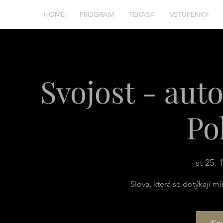
HOME
PROGRAM
TERASA
VSTUPENKY
Svojost - aut
Po
st 25. 
Slova, která se dotýkají m
Kou