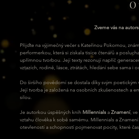
O 
Zveme vás na autors
Přijďte na výjimečný večer s Kateřinou Pokornou, 
performerkou, která si získala tisíce čtenářů a poslu
upřímnou tvorbou. Její texty rezonují napříč generacem
vztazích, rodině, lásce, ztrátách, hledání sebe sama i 
Do širšího povědomí se dostala díky svým poetickým videí
Její tvorba je založená na osobních zkušenostech a em
silou.
Je autorkou úspěšných knih 
Millennials
 a 
Znamení
, v
vztahu člověka k sobě samému. Millennials a Znamení pa
otevřeností a schopností pojmenovat pocity, které čas