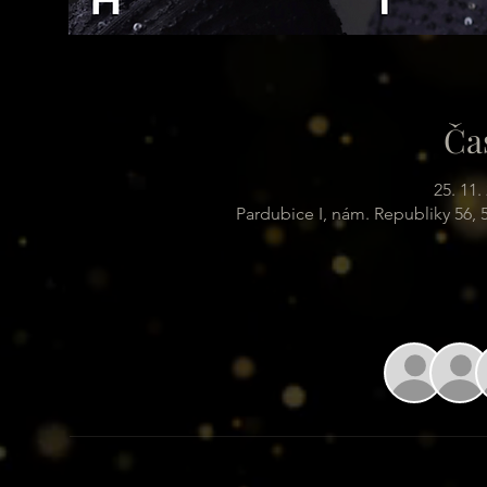
Ča
25. 11.
Pardubice I, nám. Republiky 56,