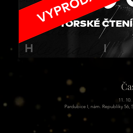
Ča
11. 10.
Pardubice I, nám. Republiky 56,