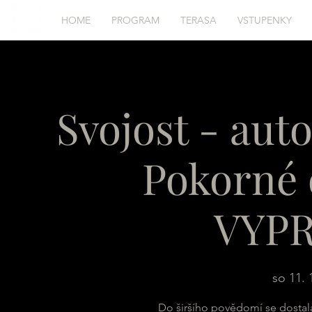
HOME
PROGRAM
TERASA
VSTUPENKY
Svojost - aut
Pokorné 
VYP
so 11. 
Do širšího povědomí se dostal