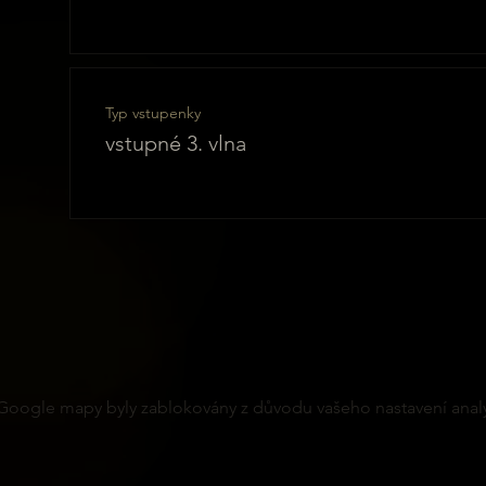
Typ vstupenky
vstupné 3. vlna
Google mapy byly zablokovány z důvodu vašeho nastavení analy