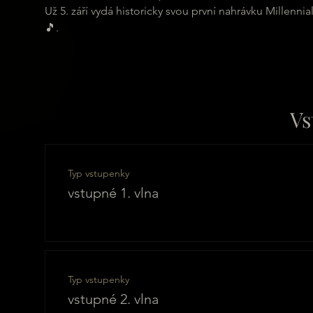
Už 5. září vydá historicky svou první nahrávku Millenni
🎵.
Vs
Typ vstupenky
vstupné 1. vlna
Typ vstupenky
vstupné 2. vlna