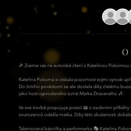
O 
🎉 Zveme vás na autorské čtení s Kateřinou Pokornou 
Kateřina Pokorná si získala pozornost svými syrově up
Do širšího povědomí se ale dostala díky zlatému buzz
jako host vyprodaného turné Marka Ztraceného 🎶.
Ve své tvorbě propojuje poezii 📖 s osobními příběhy 💔
sourozenců odešla matka. Díky této zkušenosti dokáže 
Talentovaná básnířka a performerka 🎭 Kateřina Pokorn