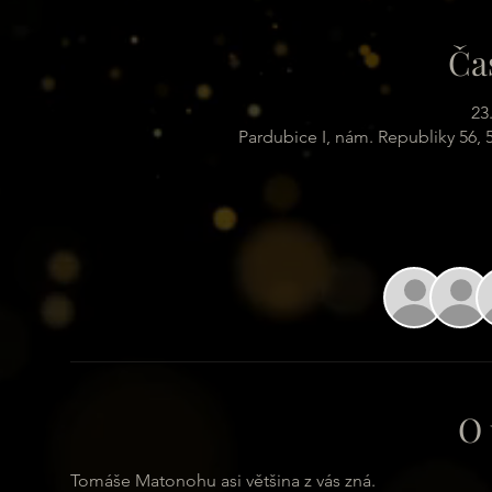
Ča
23
Pardubice I, nám. Republiky 56,
O 
Tomáše Matonohu asi většina z vás zná. 