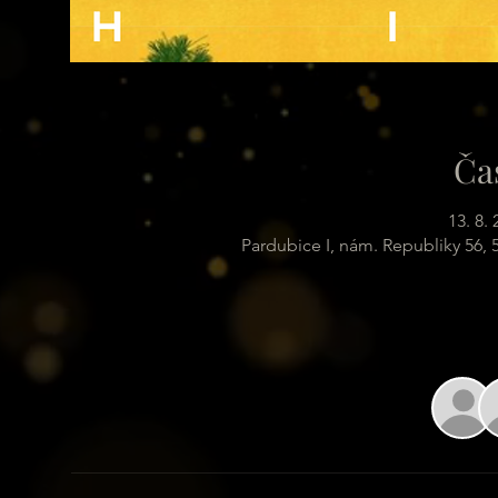
Ča
13. 8.
Pardubice I, nám. Republiky 56,