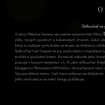
O 
Šéfkuchař na g
V rámci Měsíce Havany vás zveme na promítání filmu 
Š
jídlo, nových začátcích a kubánských chutích. Čeká vás 
který si nejlépe vychutnáte na terase se sklenkou obl
Šéfkuchař Carl Casper se po neshodách s majitelem lu
pořídit si pojízdné bistro. Konečně nebude jeho kreativ
pracuje v luxusní restauraci v L. A. jako šéfkuchař. K
bloggerovi Ramseymu Michelovi, chce připravit něco spe
léty prověřené menu. Carl menu připraví se skřípěním
jídlo nechutná a na svém blogu publikuje…