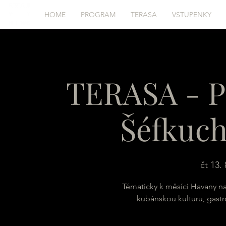
HOME
PROGRAM
TERASA
VSTUPENKY
TERASA - P
Šéfkuch
čt 13. 
Tématicky k měsíci Havany na
kubánskou kulturu, gastr