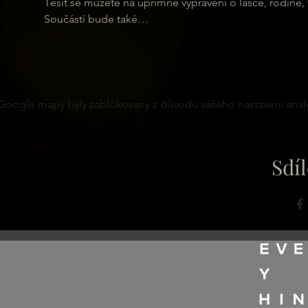
Těšit se můžete na upřímné vyprávění o lásce, rodině, 
Součástí bude také…
Google mapy byly zablokovány z důvodu vašeho nastavení analy
Sdíl