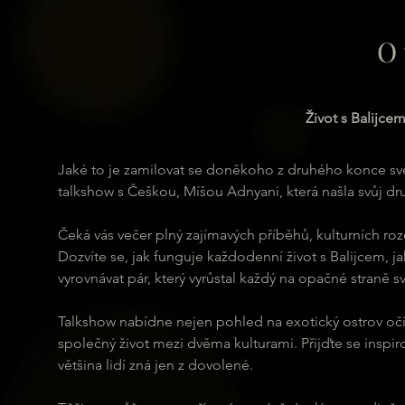
O 
Život s Balijcem
Jaké to je zamilovat se doněkoho z druhého konce světa 
talkshow s Češkou, Míšou Adnyani, která našla svůj d
Čeká vás večer plný zajímavých příběhů, kulturních rozd
Dozvíte se, jak funguje každodenní život s Balijcem, jak
vyrovnávat pár, který vyrůstal každý na opačné straně sv
Talkshow nabídne nejen pohled na exotický ostrov očim
společný život mezi dvěma kulturami. Přijďte se inspir
většina lidí zná jen z dovolené.