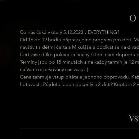
O 
Co nás čeká v úterý 5.12.2023 v EVERYTHING?
Od 16 do 19 hodin připravujeme program pro děti. Můž
navštívit s dětmi čerta a Mikuláše a podívat se na divad
Čert vaše dítko pokárá za hříchy /které nám dopředu p
Termíny jsou po 15 minutách a na každý termín je 12 mí
na Vámi rezervovaný čas včas :-)
Cena zahrnuje vstup dítěte a jednoho doprovodu. Každý
hotovosti. Půjdete jeden dospělý a 2 děti? Kupte si 2 
Vs