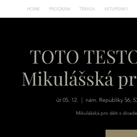
HOME
PROGRAM
TERASA
VSTUPENKY
TOTO TEST
Mikulášská pr
út 05. 12.
  |  
nám. Republiky 56, 5
Mikulášská pro děti s divad