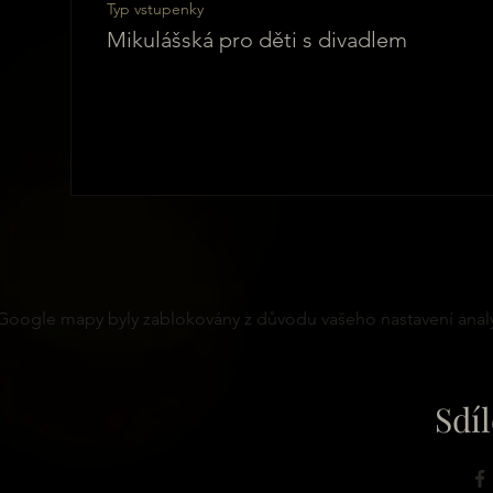
Typ vstupenky
Mikulášská pro děti s divadlem
Google mapy byly zablokovány z důvodu vašeho nastavení analy
Sdíl