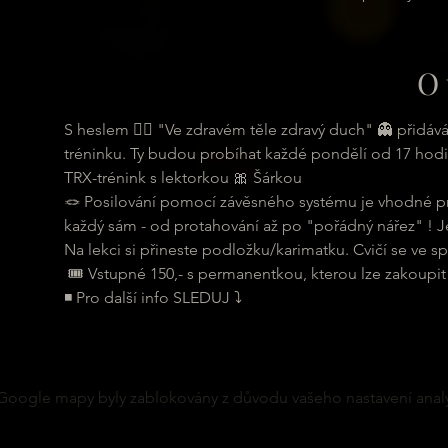
O 
S heslem 🏋‍♀ "Ve zdravém těle zdravý duch" 👻 přidá
tréninku. Ty budou probíhat každé pondělí od 17 hodi
TRX-trénink s lektorkou 🎀 Šárkou
🪢 Posilování pomocí závěsného systému je vhodné pro 
každý sám - od protahování až po "pořádný nářez" ! Je
Na lekci si přineste podložku/karimatku. Cvičí se ve sp
 🎟 Vstupné 150,- s permanentkou, kterou lze zakoupit
◾ Pro další info SLEDUJ ⤵
Google mapy byly zablokovány z důvodu vašeho nastavení analy