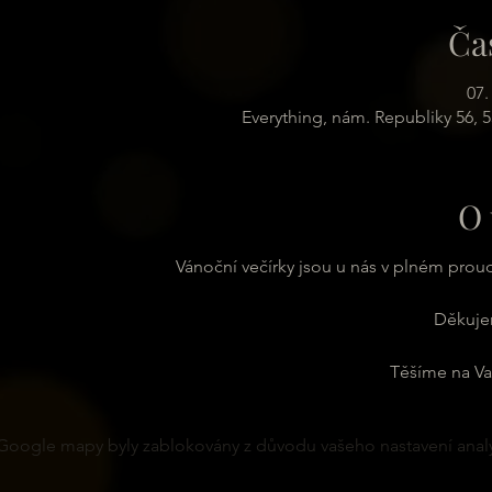
Ča
07.
Everything, nám. Republiky 56, 
O 
Vánoční večírky jsou u nás v plném pro
Děkuje
Těšíme na Va
Google mapy byly zablokovány z důvodu vašeho nastavení analy